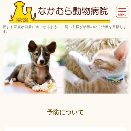
な
愛する家族が健康に過ごせるように。飼い主様が納得のいく治療を目指しま
す。
ホーム
アプリからの受付について
皮ふ病でお困りの患者様
歯石除去について
交通アクセス
予防について